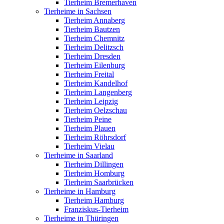
Tierheim Bremerhaven
Tierheime in Sachsen
Tierheim Annaberg
Tierheim Bautzen
Tierheim Chemnitz
Tierheim Delitzsch
Tierheim Dresden
Tierheim Eilenburg
Tierheim Freital
Tierheim Kandelhof
Tierheim Langenberg
Tierheim Leipzig
Tierheim Oelzschau
Tierheim Peine
Tierheim Plauen
Tierheim Röhrsdorf
Tierheim Vielau
Tierheime in Saarland
Tierheim Dillingen
Tierheim Homburg
Tierheim Saarbrücken
Tierheime in Hamburg
Tierheim Hamburg
Franziskus-Tierheim
Tierheime in Thüringen