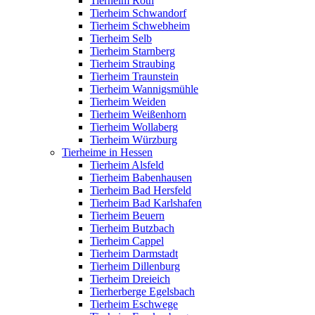
Tierheim Roth
Tierheim Schwandorf
Tierheim Schwebheim
Tierheim Selb
Tierheim Starnberg
Tierheim Straubing
Tierheim Traunstein
Tierheim Wannigsmühle
Tierheim Weiden
Tierheim Weißenhorn
Tierheim Wollaberg
Tierheim Würzburg
Tierheime in Hessen
Tierheim Alsfeld
Tierheim Babenhausen
Tierheim Bad Hersfeld
Tierheim Bad Karlshafen
Tierheim Beuern
Tierheim Butzbach
Tierheim Cappel
Tierheim Darmstadt
Tierheim Dillenburg
Tierheim Dreieich
Tierherberge Egelsbach
Tierheim Eschwege