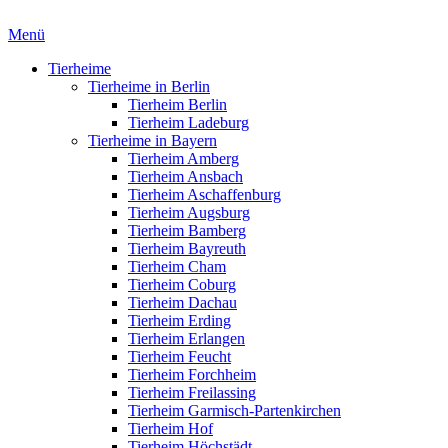
Menü
Tierheime
Tierheime in Berlin
Tierheim Berlin
Tierheim Ladeburg
Tierheime in Bayern
Tierheim Amberg
Tierheim Ansbach
Tierheim Aschaffenburg
Tierheim Augsburg
Tierheim Bamberg
Tierheim Bayreuth
Tierheim Cham
Tierheim Coburg
Tierheim Dachau
Tierheim Erding
Tierheim Erlangen
Tierheim Feucht
Tierheim Forchheim
Tierheim Freilassing
Tierheim Garmisch-Partenkirchen
Tierheim Hof
Tierheim Höchstädt