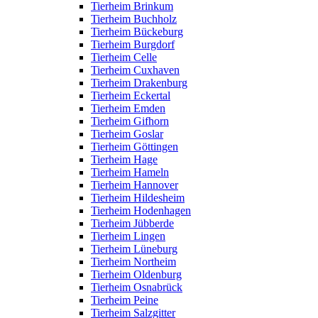
Tierheim Brinkum
Tierheim Buchholz
Tierheim Bückeburg
Tierheim Burgdorf
Tierheim Celle
Tierheim Cuxhaven
Tierheim Drakenburg
Tierheim Eckertal
Tierheim Emden
Tierheim Gifhorn
Tierheim Goslar
Tierheim Göttingen
Tierheim Hage
Tierheim Hameln
Tierheim Hannover
Tierheim Hildesheim
Tierheim Hodenhagen
Tierheim Jübberde
Tierheim Lingen
Tierheim Lüneburg
Tierheim Northeim
Tierheim Oldenburg
Tierheim Osnabrück
Tierheim Peine
Tierheim Salzgitter