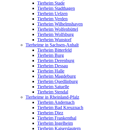
Tierheim Stade
Tierheim Stadthagen
Tierheim Uelzen
Tierheim Verden
Tierheim Wilhelmshaven
Tierheim Wolfenbüttel
Tierheim Wolfsburg
Tierheim Wunstorf
Tierheime in Sachsen-Anhalt
Tierheim Bitterfeld
Tierheim Burg
Tierheim Derenburg
Tierheim Dessau
Tierheim Halle
Tierheim Magdeburg
Tierheim Quedlinburg
Tierheim Satuelle
Tierheim Stendal
Tierheime in Rheinland-Pfalz
Tierheim Andernach
Tierheim Bad Kreuznach
Tierheim Diez
Tierheim Frankenthal
Tierheim Ingelheim
Tierheim Kaiserslautern