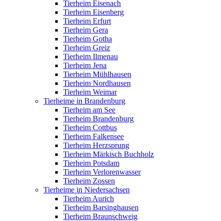
Tierheim Eisenach
Tierheim Eisenberg
Tierheim Erfurt
Tierheim Gera
Tierheim Gotha
Tierheim Greiz
Tierheim Ilmenau
Tierheim Jena
Tierheim Mühlhausen
Tierheim Nordhausen
Tierheim Weimar
Tierheime in Brandenburg
Tierheim am See
Tierheim Brandenburg
Tierheim Cottbus
Tierheim Falkensee
Tierheim Herzsprung
Tierheim Märkisch Buchholz
Tierheim Potsdam
Tierheim Verlorenwasser
Tierheim Zossen
Tierheime in Niedersachsen
Tierheim Aurich
Tierheim Barsinghausen
Tierheim Braunschweig