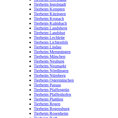
Tierheim Ingolstadt
Tierheim Kempten
Tierheim Kitzingen
Tierheim Kronach
Tierheim Kulmbach
Tierheim Landsberg
Tierheim Landshut
Tierheim Lechleite
Tierheim Lichtenfels
Tierheim Lindau
Tierheim Memmingen
Tierheim München
Tierheim Neuburg
Tierheim Neumarkt
Tierheim Nördlingen
Tierheim Nürnberg
Tierheim Ostermünchen
Tierheim Passau
Tierheim Pfaffengrün
Tierheim Pfaffenhofen
Tierheim Plattling
Tierheim Regen
Tierheim Regensburg
Tierheim Rosenheim