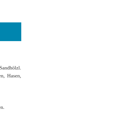
Sandhölzl.
en, Hasen,
en.