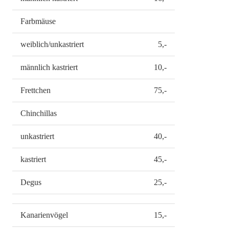
Farbmäuse
weiblich/unkastriert
5,-
männlich kastriert
10,-
Frettchen
75,-
Chinchillas
unkastriert
40,-
kastriert
45,-
Degus
25,-
Kanarienvögel
15,-