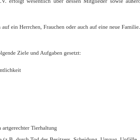
. erfolgt wesentlich über dessen Mitglieder sowie außero
auf ein Herrchen, Frauchen oder auch auf eine neue Familie
olgende Ziele und Aufgaben gesetzt:
ntlichkeit
 artgerechter Tierhaltung
e (z.B. durch Tod des Besitzers, Scheidung, Umzug, Unfälle, 