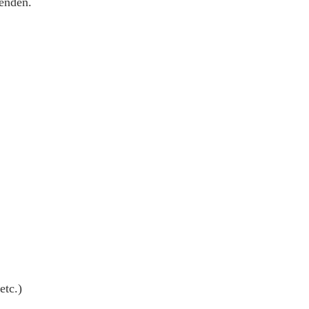
penden.
etc.)