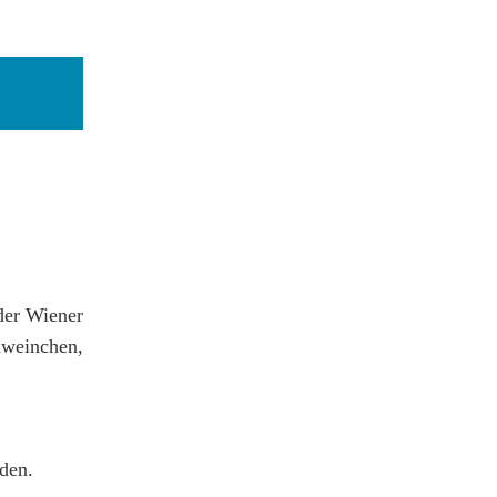
der Wiener
hweinchen,
den.