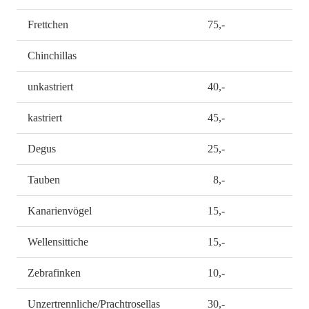
Frettchen
75,-
Chinchillas
unkastriert
40,-
kastriert
45,-
Degus
25,-
Tauben
8,-
Kanarienvögel
15,-
Wellensittiche
15,-
Zebrafinken
10,-
Unzertrennliche/Prachtrosellas
30,-