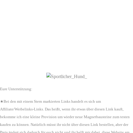
Eure Unterstützung:
★Bei den mit einem Stern markierten Links handelt es sich um
Affiliate/Werbelinks-Links. Das heißt, wenn ihr etwas über diesen Link kauft,
bekomme ich eine kleine Provision um wieder neue Magnetbausteine zum testen
kaufen zu können. Natürlich müsst ihr nicht über diesen Link bestellen, aber der
Preis ändert sich dadurch für euch nicht und ihr helft mir dabei, diese Website am