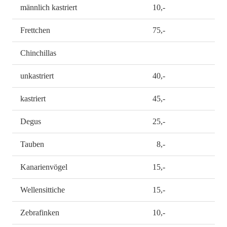
männlich kastriert
10,-
Frettchen
75,-
Chinchillas
unkastriert
40,-
kastriert
45,-
Degus
25,-
Tauben
8,-
Kanarienvögel
15,-
Wellensittiche
15,-
Zebrafinken
10,-