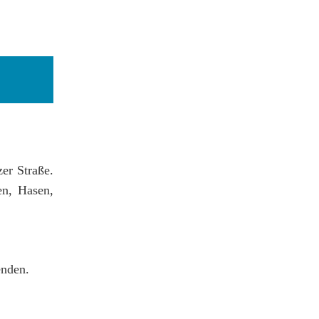
er Straße.
en, Hasen,
enden.