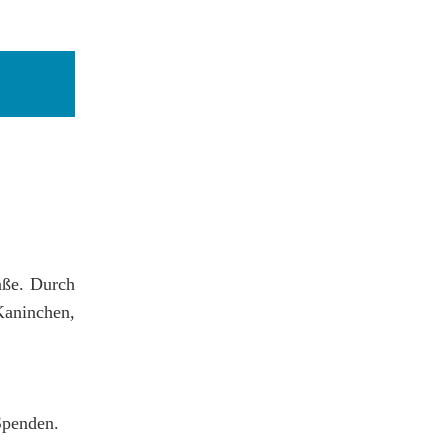
aße. Durch
Kaninchen,
Spenden.