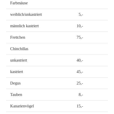
Farbmäuse
weiblich/unkastriert
5,-
männlich kastriert
10,-
Frettchen
75,-
Chinchillas
unkastriert
40,-
kastriert
45,-
Degus
25,-
Tauben
8,-
Kanarienvögel
15,-