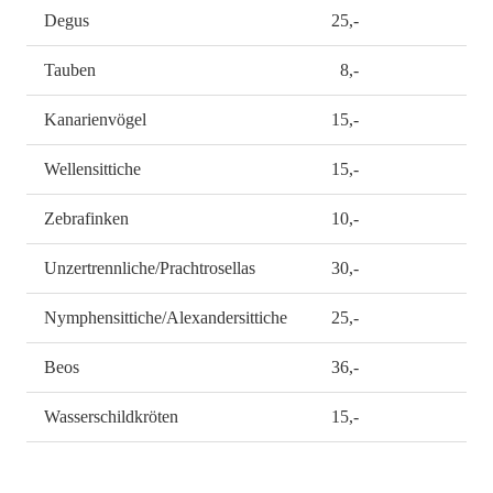
Degus
25,-
Tauben
8,-
Kanarienvögel
15,-
Wellensittiche
15,-
Zebrafinken
10,-
Unzertrennliche/Prachtrosellas
30,-
Nymphensittiche/Alexandersittiche
25,-
Beos
36,-
Wasserschildkröten
15,-