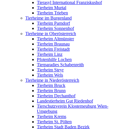
Tierasyl International Franziskushof
Tierheim Murtal
Tierheim Trieben
Tierheime im Burgenland
Tierheim Parndorf
Tierheim Sonnenhof
Tierheime in Oberösterreich
Tierheim Altmünster
Tierheim Braunau
Tierheim Freistadt
Tierheim Linz
Pfotenhilfe Lochen
Tierparadies Schabenreith
Tierheim Steyr
Tierheim Wels
Tierheime in Niederösterreich
Tierheim Bruck
Tierheim Brunn
Tierheim Dechanthof
Landestierheim Gut Riedenhof
Tierschutzverein Klosterneuburg Wien-
Umgebung
Tierheim Krems
Tierheim St. Pölten
Tierheim Stadt Baden Bezirk