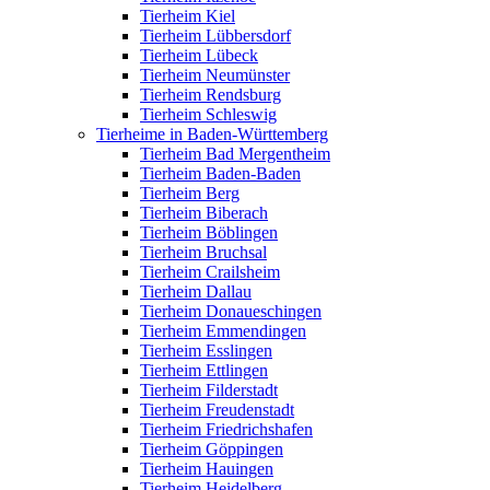
Tierheim Kiel
Tierheim Lübbersdorf
Tierheim Lübeck
Tierheim Neumünster
Tierheim Rendsburg
Tierheim Schleswig
Tierheime in Baden-Württemberg
Tierheim Bad Mergentheim
Tierheim Baden-Baden
Tierheim Berg
Tierheim Biberach
Tierheim Böblingen
Tierheim Bruchsal
Tierheim Crailsheim
Tierheim Dallau
Tierheim Donaueschingen
Tierheim Emmendingen
Tierheim Esslingen
Tierheim Ettlingen
Tierheim Filderstadt
Tierheim Freudenstadt
Tierheim Friedrichshafen
Tierheim Göppingen
Tierheim Hauingen
Tierheim Heidelberg