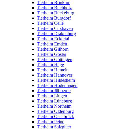
Tierheim Brinkum
Tierheim Buchholz
Tierheim Bückeburg
Tierheim Burgdorf
Tierheim Celle
Tierheim Cuxhaven
Tierheim Drakenburg
Tierheim Eckertal
Tierheim Emden
Tierheim Gifhorn
Tierheim Goslar
Tierheim Göttingen
Tierheim Hage
Tierheim Hameln
Tierheim Hannover
Tierheim Hildesheim
Tierheim Hodenhagen
Tierheim Jübberde
Tierheim Lingen
Tierheim Lüneburg
Tierheim Northeim
Tierheim Oldenburg
Tierheim Osnabrück
Tierheim Peine
Tierheim Salzgitter