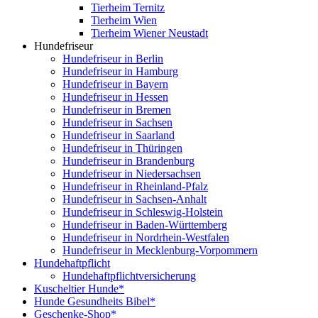
Tierheim Ternitz
Tierheim Wien
Tierheim Wiener Neustadt
Hundefriseur
Hundefriseur in Berlin
Hundefriseur in Hamburg
Hundefriseur in Bayern
Hundefriseur in Hessen
Hundefriseur in Bremen
Hundefriseur in Sachsen
Hundefriseur in Saarland
Hundefriseur in Thüringen
Hundefriseur in Brandenburg
Hundefriseur in Niedersachsen
Hundefriseur in Rheinland-Pfalz
Hundefriseur in Sachsen-Anhalt
Hundefriseur in Schleswig-Holstein
Hundefriseur in Baden-Württemberg
Hundefriseur in Nordrhein-Westfalen
Hundefriseur in Mecklenburg-Vorpommern
Hundehaftpflicht
Hundehaftpflichtversicherung
Kuscheltier Hunde*
Hunde Gesundheits Bibel*
Geschenke-Shop*