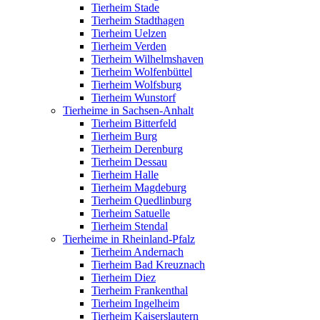
Tierheim Stade
Tierheim Stadthagen
Tierheim Uelzen
Tierheim Verden
Tierheim Wilhelmshaven
Tierheim Wolfenbüttel
Tierheim Wolfsburg
Tierheim Wunstorf
Tierheime in Sachsen-Anhalt
Tierheim Bitterfeld
Tierheim Burg
Tierheim Derenburg
Tierheim Dessau
Tierheim Halle
Tierheim Magdeburg
Tierheim Quedlinburg
Tierheim Satuelle
Tierheim Stendal
Tierheime in Rheinland-Pfalz
Tierheim Andernach
Tierheim Bad Kreuznach
Tierheim Diez
Tierheim Frankenthal
Tierheim Ingelheim
Tierheim Kaiserslautern