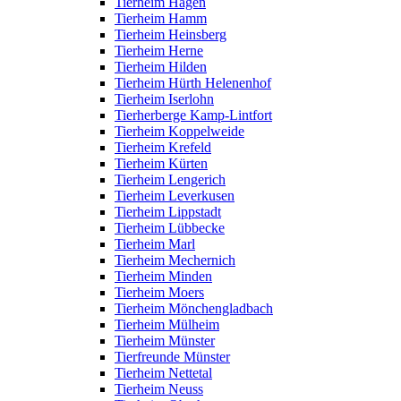
Tierheim Hagen
Tierheim Hamm
Tierheim Heinsberg
Tierheim Herne
Tierheim Hilden
Tierheim Hürth Helenenhof
Tierheim Iserlohn
Tierherberge Kamp-Lintfort
Tierheim Koppelweide
Tierheim Krefeld
Tierheim Kürten
Tierheim Lengerich
Tierheim Leverkusen
Tierheim Lippstadt
Tierheim Lübbecke
Tierheim Marl
Tierheim Mechernich
Tierheim Minden
Tierheim Moers
Tierheim Mönchengladbach
Tierheim Mülheim
Tierheim Münster
Tierfreunde Münster
Tierheim Nettetal
Tierheim Neuss