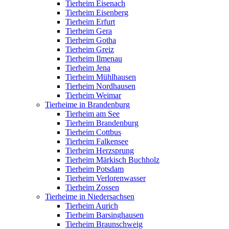
Tierheim Eisenach
Tierheim Eisenberg
Tierheim Erfurt
Tierheim Gera
Tierheim Gotha
Tierheim Greiz
Tierheim Ilmenau
Tierheim Jena
Tierheim Mühlhausen
Tierheim Nordhausen
Tierheim Weimar
Tierheime in Brandenburg
Tierheim am See
Tierheim Brandenburg
Tierheim Cottbus
Tierheim Falkensee
Tierheim Herzsprung
Tierheim Märkisch Buchholz
Tierheim Potsdam
Tierheim Verlorenwasser
Tierheim Zossen
Tierheime in Niedersachsen
Tierheim Aurich
Tierheim Barsinghausen
Tierheim Braunschweig