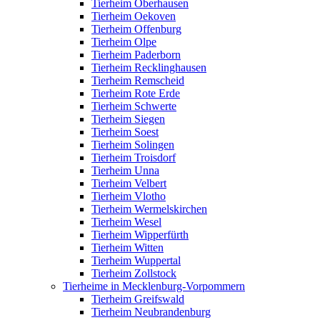
Tierheim Oberhausen
Tierheim Oekoven
Tierheim Offenburg
Tierheim Olpe
Tierheim Paderborn
Tierheim Recklinghausen
Tierheim Remscheid
Tierheim Rote Erde
Tierheim Schwerte
Tierheim Siegen
Tierheim Soest
Tierheim Solingen
Tierheim Troisdorf
Tierheim Unna
Tierheim Velbert
Tierheim Vlotho
Tierheim Wermelskirchen
Tierheim Wesel
Tierheim Wipperfürth
Tierheim Witten
Tierheim Wuppertal
Tierheim Zollstock
Tierheime in Mecklenburg-Vorpommern
Tierheim Greifswald
Tierheim Neubrandenburg