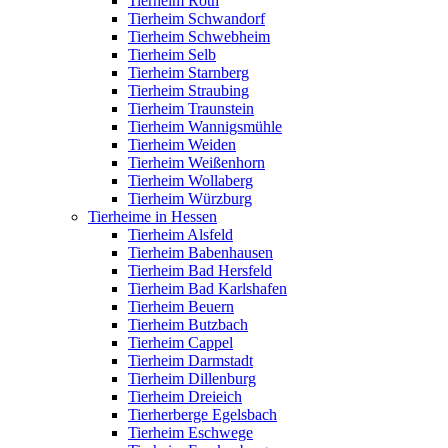
Tierheim Roth
Tierheim Schwandorf
Tierheim Schwebheim
Tierheim Selb
Tierheim Starnberg
Tierheim Straubing
Tierheim Traunstein
Tierheim Wannigsmühle
Tierheim Weiden
Tierheim Weißenhorn
Tierheim Wollaberg
Tierheim Würzburg
Tierheime in Hessen
Tierheim Alsfeld
Tierheim Babenhausen
Tierheim Bad Hersfeld
Tierheim Bad Karlshafen
Tierheim Beuern
Tierheim Butzbach
Tierheim Cappel
Tierheim Darmstadt
Tierheim Dillenburg
Tierheim Dreieich
Tierherberge Egelsbach
Tierheim Eschwege