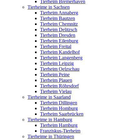
Tierheim Bremerhaven
Tierheime in Sachsen
Tierheim Annaberg
Tierheim Bautzen
Tierheim Chemnitz
Tierheim Delitzsch
Tierheim Dresden
Tierheim Eilenburg
Tierheim Freital
Tierheim Kandelhof
Tierheim Langenberg
Tierheim Leipzig
Tierheim Oelzschau
Tierheim Peine
Tierheim Plauen
Tierheim Röhrsdorf
Tierheim Vielau
Tierheime in Saarland
Tierheim Dillingen
Tierheim Homburg
Tierheim Saarbrücken
Tierheime in Hamburg
Tierheim Hamburg
Franziskus-Tierheim
Tierheime in Thüringen