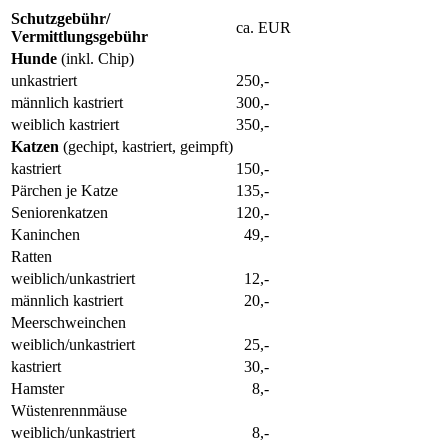
Schutzgebühr/
ca. EUR
Vermittlungsgebühr
Hunde
(inkl. Chip)
unkastriert
250,-
männlich kastriert
300,-
weiblich kastriert
350,-
Katzen
(gechipt, kastriert, geimpft)
kastriert
150,-
Pärchen je Katze
135,-
Seniorenkatzen
120,-
Kaninchen
49,-
Ratten
weiblich/unkastriert
12,-
männlich kastriert
20,-
Meerschweinchen
weiblich/unkastriert
25,-
kastriert
30,-
Hamster
8,-
Wüstenrennmäuse
weiblich/unkastriert
8,-