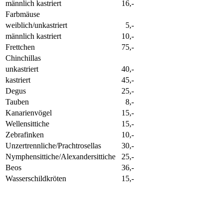
männlich kastriert
16,-
Farbmäuse
weiblich/unkastriert
5,-
männlich kastriert
10,-
Frettchen
75,-
Chinchillas
unkastriert
40,-
kastriert
45,-
Degus
25,-
Tauben
8,-
Kanarienvögel
15,-
Wellensittiche
15,-
Zebrafinken
10,-
Unzertrennliche/Prachtrosellas
30,-
Nymphensittiche/Alexandersittiche
25,-
Beos
36,-
Wasserschildkröten
15,-