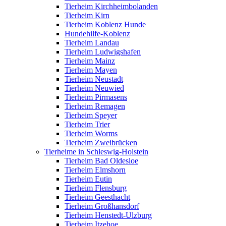
Tierheim Kirchheimbolanden
Tierheim Kirn
Tierheim Koblenz Hunde
Hundehilfe-Koblenz
Tierheim Landau
Tierheim Ludwigshafen
Tierheim Mainz
Tierheim Mayen
Tierheim Neustadt
Tierheim Neuwied
Tierheim Pirmasens
Tierheim Remagen
Tierheim Speyer
Tierheim Trier
Tierheim Worms
Tierheim Zweibrücken
Tierheime in Schleswig-Holstein
Tierheim Bad Oldesloe
Tierheim Elmshorn
Tierheim Eutin
Tierheim Flensburg
Tierheim Geesthacht
Tierheim Großhansdorf
Tierheim Henstedt-Ulzburg
Tierheim Itzehoe