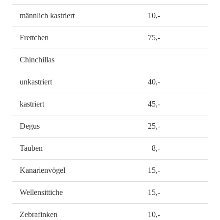
männlich kastriert
10,-
Frettchen
75,-
Chinchillas
unkastriert
40,-
kastriert
45,-
Degus
25,-
Tauben
8,-
Kanarienvögel
15,-
Wellensittiche
15,-
Zebrafinken
10,-