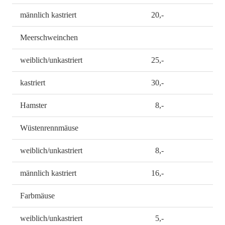
männlich kastriert
20,-
Meerschweinchen
weiblich/unkastriert
25,-
kastriert
30,-
Hamster
8,-
Wüstenrennmäuse
weiblich/unkastriert
8,-
männlich kastriert
16,-
Farbmäuse
weiblich/unkastriert
5,-