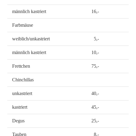
männlich kastriert
16,-
Farbmäuse
weiblich/unkastriert
5,-
männlich kastriert
10,-
Frettchen
75,-
Chinchillas
unkastriert
40,-
kastriert
45,-
Degus
25,-
Tauben
8,-