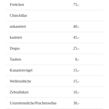
Frettchen
75,-
Chinchillas
unkastriert
40,-
kastriert
45,-
Degus
25,-
Tauben
8,-
Kanarienvögel
15,-
Wellensittiche
15,-
Zebrafinken
10,-
Unzertrennliche/Prachtrosellas
30,-