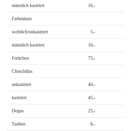
männlich kastriert
16,-
Farbmäuse
weiblich/unkastriert
5,-
männlich kastriert
10,-
Frettchen
75,-
Chinchillas
unkastriert
40,-
kastriert
45,-
Degus
25,-
Tauben
8,-