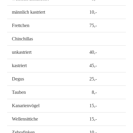
männlich kastriert
10,-
Frettchen
75,-
Chinchillas
unkastriert
40,-
kastriert
45,-
Degus
25,-
Tauben
8,-
Kanarienvögel
15,-
Wellensittiche
15,-
Zebrafinken
10,-