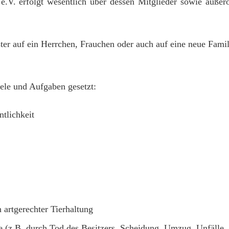
.V. erfolgt wesentlich über dessen Mitglieder sowie außero
er auf ein Herrchen, Frauchen oder auch auf eine neue Famil
iele und Aufgaben gesetzt:
ntlichkeit
 artgerechter Tierhaltung
e (z.B. durch Tod des Besitzers, Scheidung, Umzug, Unfälle, 