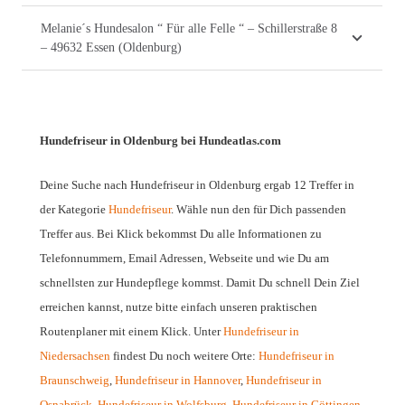
Melanie´s Hundesalon “ Für alle Felle “ – Schillerstraße 8
– 49632 Essen (Oldenburg)
Hundefriseur in Oldenburg bei Hundeatlas.com
Deine Suche nach Hundefriseur in Oldenburg ergab 12 Treffer in
der Kategorie
Hundefriseur
. Wähle nun den für Dich passenden
Treffer aus. Bei Klick bekommst Du alle Informationen zu
Telefonnummern, Email Adressen, Webseite und wie Du am
schnellsten zur Hundepflege kommst. Damit Du schnell Dein Ziel
erreichen kannst, nutze bitte einfach unseren praktischen
Routenplaner mit einem Klick. Unter
Hundefriseur in
Niedersachsen
findest Du noch weitere Orte:
Hundefriseur in
Braunschweig
,
Hundefriseur in Hannover
,
Hundefriseur in
Osnabrück
,
Hundefriseur in Wolfsburg
,
Hundefriseur in Göttingen
,