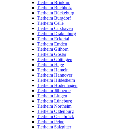
Tierheim Brinkum
Tierheim Buchholz
Tierheim Bückeburg
Tierheim Burgdorf
Tierheim Celle
Tierheim Cuxhaven
Tierheim Drakenburg
Tierheim Eckertal
Tierheim Emden
Tierheim Gifhorn
Tierheim Goslar
Tierheim Göttingen
Tierheim Hage
Tierheim Hameln
Tierheim Hannover
Tierheim Hildesheim
Tierheim Hodenhagen
Tierheim Jübberde
Tierheim Lingen
Tierheim Lüneburg
Tierheim Northeim
Tierheim Oldenburg
Tierheim Osnabrück
Tierheim Peine
Tierheim Salzgitter