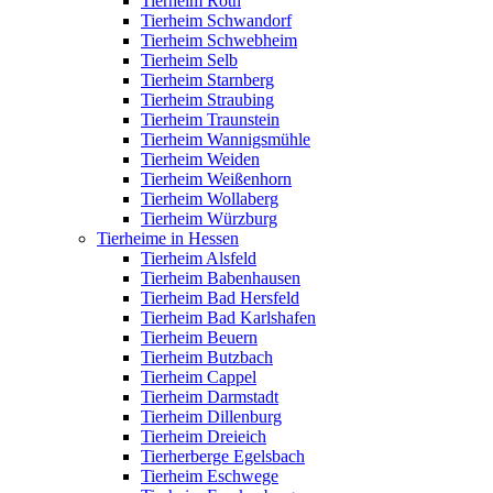
Tierheim Roth
Tierheim Schwandorf
Tierheim Schwebheim
Tierheim Selb
Tierheim Starnberg
Tierheim Straubing
Tierheim Traunstein
Tierheim Wannigsmühle
Tierheim Weiden
Tierheim Weißenhorn
Tierheim Wollaberg
Tierheim Würzburg
Tierheime in Hessen
Tierheim Alsfeld
Tierheim Babenhausen
Tierheim Bad Hersfeld
Tierheim Bad Karlshafen
Tierheim Beuern
Tierheim Butzbach
Tierheim Cappel
Tierheim Darmstadt
Tierheim Dillenburg
Tierheim Dreieich
Tierherberge Egelsbach
Tierheim Eschwege