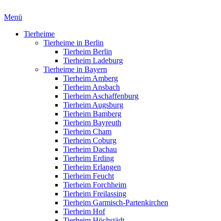
Menü
Tierheime
Tierheime in Berlin
Tierheim Berlin
Tierheim Ladeburg
Tierheime in Bayern
Tierheim Amberg
Tierheim Ansbach
Tierheim Aschaffenburg
Tierheim Augsburg
Tierheim Bamberg
Tierheim Bayreuth
Tierheim Cham
Tierheim Coburg
Tierheim Dachau
Tierheim Erding
Tierheim Erlangen
Tierheim Feucht
Tierheim Forchheim
Tierheim Freilassing
Tierheim Garmisch-Partenkirchen
Tierheim Hof
Tierheim Höchstädt