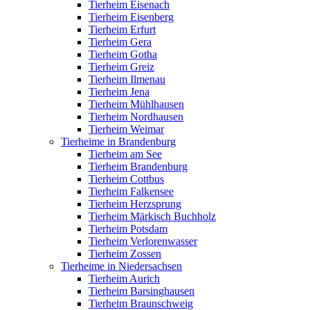
Tierheim Eisenach
Tierheim Eisenberg
Tierheim Erfurt
Tierheim Gera
Tierheim Gotha
Tierheim Greiz
Tierheim Ilmenau
Tierheim Jena
Tierheim Mühlhausen
Tierheim Nordhausen
Tierheim Weimar
Tierheime in Brandenburg
Tierheim am See
Tierheim Brandenburg
Tierheim Cottbus
Tierheim Falkensee
Tierheim Herzsprung
Tierheim Märkisch Buchholz
Tierheim Potsdam
Tierheim Verlorenwasser
Tierheim Zossen
Tierheime in Niedersachsen
Tierheim Aurich
Tierheim Barsinghausen
Tierheim Braunschweig