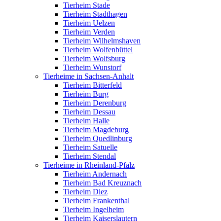
Tierheim Stade
Tierheim Stadthagen
Tierheim Uelzen
Tierheim Verden
Tierheim Wilhelmshaven
Tierheim Wolfenbüttel
Tierheim Wolfsburg
Tierheim Wunstorf
Tierheime in Sachsen-Anhalt
Tierheim Bitterfeld
Tierheim Burg
Tierheim Derenburg
Tierheim Dessau
Tierheim Halle
Tierheim Magdeburg
Tierheim Quedlinburg
Tierheim Satuelle
Tierheim Stendal
Tierheime in Rheinland-Pfalz
Tierheim Andernach
Tierheim Bad Kreuznach
Tierheim Diez
Tierheim Frankenthal
Tierheim Ingelheim
Tierheim Kaiserslautern