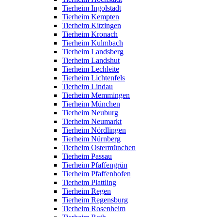
Tierheim Ingolstadt
Tierheim Kempten
Tierheim Kitzingen
Tierheim Kronach
Tierheim Kulmbach
Tierheim Landsberg
Tierheim Landshut
Tierheim Lechleite
Tierheim Lichtenfels
Tierheim Lindau
Tierheim Memmingen
Tierheim München
Tierheim Neuburg
Tierheim Neumarkt
Tierheim Nördlingen
Tierheim Nürnberg
Tierheim Ostermünchen
Tierheim Passau
Tierheim Pfaffengrün
Tierheim Pfaffenhofen
Tierheim Plattling
Tierheim Regen
Tierheim Regensburg
Tierheim Rosenheim