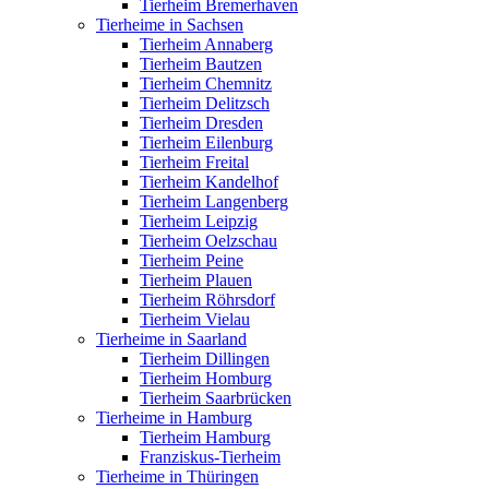
Tierheim Bremerhaven
Tierheime in Sachsen
Tierheim Annaberg
Tierheim Bautzen
Tierheim Chemnitz
Tierheim Delitzsch
Tierheim Dresden
Tierheim Eilenburg
Tierheim Freital
Tierheim Kandelhof
Tierheim Langenberg
Tierheim Leipzig
Tierheim Oelzschau
Tierheim Peine
Tierheim Plauen
Tierheim Röhrsdorf
Tierheim Vielau
Tierheime in Saarland
Tierheim Dillingen
Tierheim Homburg
Tierheim Saarbrücken
Tierheime in Hamburg
Tierheim Hamburg
Franziskus-Tierheim
Tierheime in Thüringen