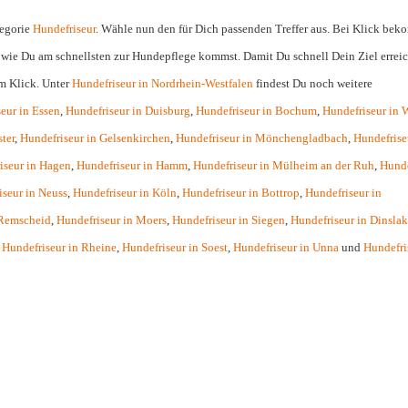
tegorie
Hundefriseur
. Wähle nun den für Dich passenden Treffer aus. Bei Klick be
 wie Du am schnellsten zur Hundepflege kommst. Damit Du schnell Dein Ziel errei
em Klick. Unter
Hundefriseur in Nordrhein-Westfalen
findest Du noch weitere
eur in Essen
,
Hundefriseur in Duisburg
,
Hundefriseur in Bochum
,
Hundefriseur in 
ter
,
Hundefriseur in Gelsenkirchen
,
Hundefriseur in Mönchengladbach
,
Hundefrise
iseur in Hagen
,
Hundefriseur in Hamm
,
Hundefriseur in Mülheim an der Ruh
,
Hunde
iseur in Neuss
,
Hundefriseur in Köln
,
Hundefriseur in Bottrop
,
Hundefriseur in
 Remscheid
,
Hundefriseur in Moers
,
Hundefriseur in Siegen
,
Hundefriseur in Dinsla
,
Hundefriseur in Rheine
,
Hundefriseur in Soest
,
Hundefriseur in Unna
und
Hundefri