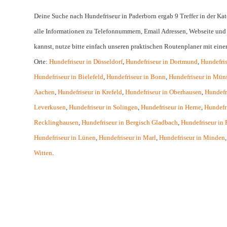
Deine Suche nach Hundefriseur in Paderborn ergab 9 Treffer in der Ka
alle Informationen zu Telefonnummern, Email Adressen, Webseite und
kannst, nutze bitte einfach unseren praktischen Routenplaner mit ein
Orte:
Hundefriseur in Düsseldorf
,
Hundefriseur in Dortmund
,
Hundefris
Hundefriseur in Bielefeld
,
Hundefriseur in Bonn
,
Hundefriseur in Müns
Aachen
,
Hundefriseur in Krefeld
,
Hundefriseur in Oberhausen
,
Hundefr
Leverkusen
,
Hundefriseur in Solingen
,
Hundefriseur in Herne
,
Hundefr
Recklinghausen
,
Hundefriseur in Bergisch Gladbach
,
Hundefriseur in
Hundefriseur in Lünen
,
Hundefriseur in Marl
,
Hundefriseur in Minden
Witten
.