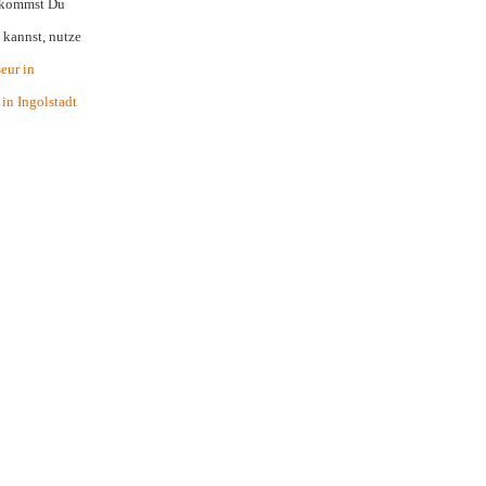
bekommst Du
 kannst, nutze
eur in
in Ingolstadt