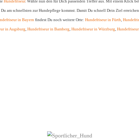
rie
Hundefriseur
. Wähle nun den für Dich passenden Treffer aus. Mit einem Klick 
 Du am schnellsten zur Hundepflege kommst. Damit Du schnell Dein Ziel erreichen
ndefriseur in Bayern
findest Du noch weitere Orte:
Hundefriseur in Fürth
,
Hundefris
eur in Augsburg
,
Hundefriseur in Bamberg
,
Hundefriseur in Würzburg
,
Hundefriseur 