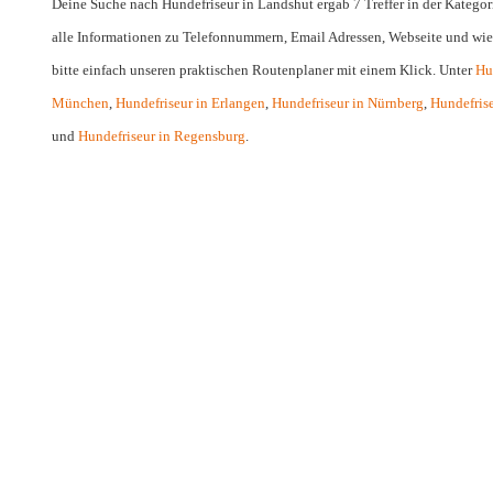
Deine Suche nach Hundefriseur in Landshut ergab 7 Treffer in der Katego
alle Informationen zu Telefonnummern, Email Adressen, Webseite und wie
bitte einfach unseren praktischen Routenplaner mit einem Klick. Unter
Hu
München
,
Hundefriseur in Erlangen
,
Hundefriseur in Nürnberg
,
Hundefris
und
Hundefriseur in Regensburg
.