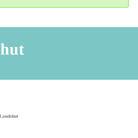
shut
 Landshut