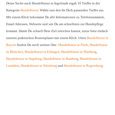
Deine Suche nach Hundefriseur in Ingolstadt ergab 10 Treffer in der
Kategorie
Hundefriseur
. Wähle nun den für Dich passenden Treffer aus.
Mit einem Klick bekommst Du alle Informationen zu Telefonnummern,
Email Adressen, Webseite und wie Du am schnellsten zur Hundepflege
kommst. Damit Du schnell Dein Ziel erreichen kannst, nutze bitte einfach
unseren praktischen Routenplaner mit einem Klick. Unter
Hundefriseur in
Bayern
findest Du noch weitere Orte:
Hundefriseur in Fürth
,
Hundefriseur
in München
,
Hundefriseur in Erlangen
,
Hundefriseur in Nürnberg
,
Hundefriseur in Augsburg
,
Hundefriseur in Bamberg
,
Hundefriseur in
Landshut
,
Hundefriseur in Würzburg
und
Hundefriseur in Regensburg
.